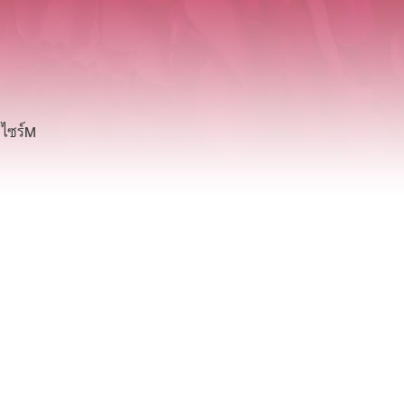
 ไซร์M
d