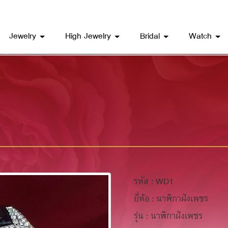
Jewelry
High Jewelry
Bridal
Watch
รหัส : WD1
ยี่ห้อ : นาฬิกาฝังเพชร
รุ่น : นาฬิกาฝังเพชร