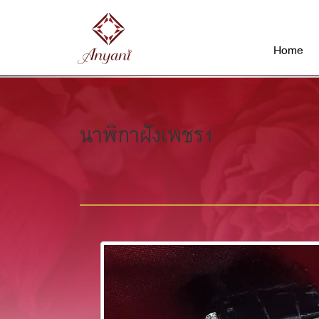
Home
นาฬิกาฝังเพชร1